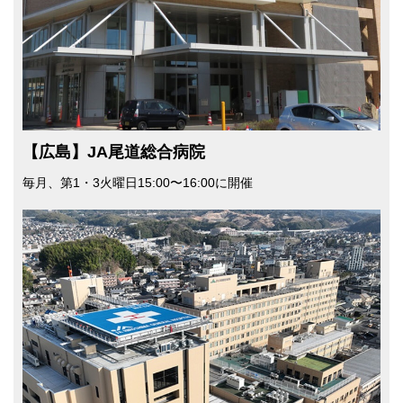
【広島】JA尾道総合病院
毎月、第1・3⽕曜⽇15:00〜16:00に開催