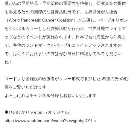
臓がんの早期発見・早期治療の重要性を啓発し、研究資金の提供
を訴えるための国際的な啓発活動日です。世界膵臓がん連合
（World Pancreatic Cancer Coalition）が主導し、パープルリボン
をシンボルカラーとした啓発活動が行われ、世界各地でライトア
ップなどのイベントが実施されます。日本でも北海道から沖縄ま
で、各地のランドマークがパープルにライトアップされますの
で、お近くにお住まいの方はぜひ当日に確認してみてください
ね！
コードより各施設の医療者がリレー形式で参加した 希望の光 の動
画をご覧いただけます
よろしければチャンネル登録もお願いいたします
◆ひのひかり v er.er.（オリジナル）
https://www.youtube.com/watch?v=wgtphglO1hs